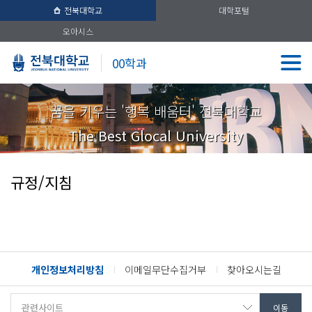
전북대학교
대학포털
오아시스
00학과
꿈을 키우는 '행복 배움터' 전북대학교
The Best Glocal University
규정/지침
개인정보처리방침
이메일무단수집거부
찾아오시는길