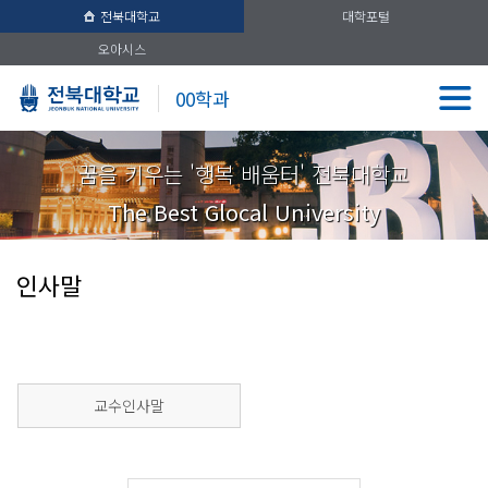
전북대학교
대학포털
오아시스
00학과
꿈을 키우는 '행복 배움터' 전북대학교
The Best Glocal University
인사말
교수인사말