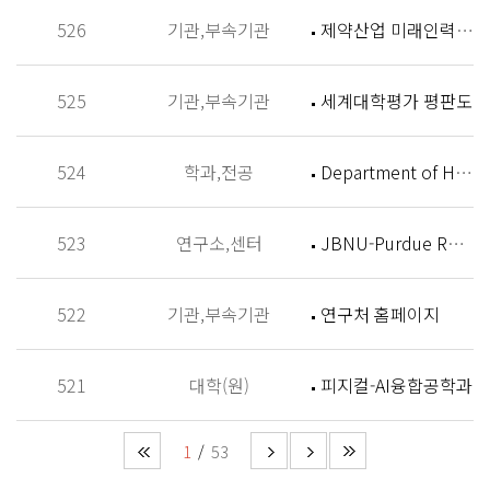
526
기관,부속기관
제약산업 미래인력 양성센터 홈페이지
525
기관,부속기관
세계대학평가 평판도
524
학과,전공
Department of History
523
연구소,센터
JBNU-Purdue Research Institute (JPRI)
522
기관,부속기관
연구처 홈페이지
521
대학(원)
피지컬-AI융합공학과
1
53