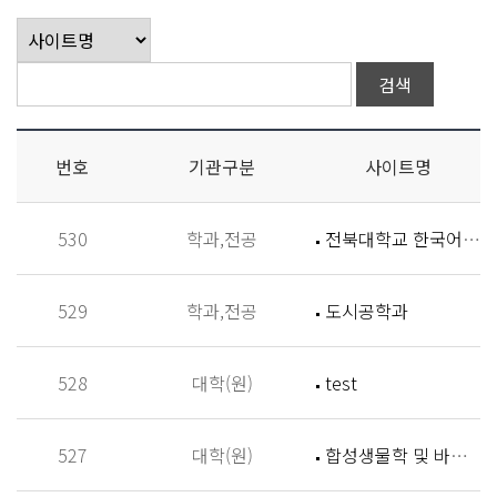
번호
기관구분
사이트명
530
학과,전공
전북대학교 한국어학과
529
학과,전공
도시공학과
528
대학(원)
test
527
대학(원)
합성생물학 및 바이오신소재개발 연구실 (Synthetic Biology and Biomaterials Lab,SBBL)