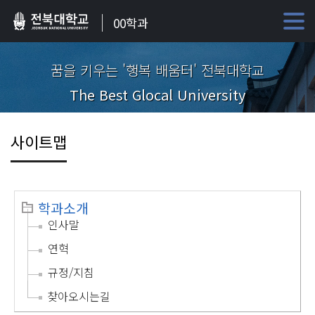
00학과
꿈을 키우는 '행복 배움터' 전북대학교
The Best Glocal University
사이트맵
학과소개
인사말
연혁
규정/지침
찾아오시는길